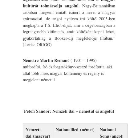
kultúrát tolmácsolja angolul.
Nagy-Britanniában
azonban mégsem emiatt ismert a neve: a magyar
származású, de angol nyelven író költő 2005-ben
megkapta a T.S. Eliot-díjat, ami a szigetországban a
legrangosabb kitüntetés, amit költőként kapni lehet,
gyakorlatilag a Booker-díj megfelelője lírában.”
(forrás: ORIGO)
Németre Martin Remané
( 1901 – 1995)
műfordító, író és forgatókönyvszerző fordította, aki
által több híres magyar költemény és regény is
megjelent németül.
Petőfi Sándor: Nemzeti dal – németül és angolul
Nemzeti
Nationallied (német)
National
dal (magyar)
Song (angol)