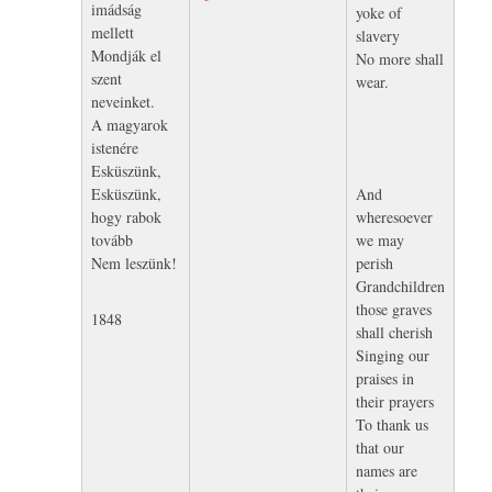
imádság
yoke of
mellett
slavery
Mondják el
No more shall
szent
wear.
neveinket.
A magyarok
istenére
Esküszünk,
Esküszünk,
And
hogy rabok
wheresoever
tovább
we may
Nem leszünk!
perish
Grandchildren
those graves
1848
shall cherish
Singing our
praises in
their prayers
To thank us
that our
names are