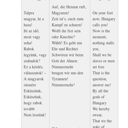
Auf, die Heimat ruft,
Talpra
Magyaren!
On your feet
magyar, hí a
Zeit ist’s, euch zum
now, Hungary
haza!
Kampf zu scharen!
calls you!
Itt az idő,
Wollt ihr frei sein
Now is the
most vagy
oder Knechte?
moment,
soha!
Wählt! Es geht um
nothing stalls
Rabok
Ehr und Rechtei
you,
legyünk, vagy
Schwören wir beim
Shall we be
szabadok?
Gott der Ahnen:
slaves or men
Ez a kérdés,
Nimmermehr
set free
válasszatok! –
beugen wir uns den
That is the
A magyarok
Tyrannen!
question,
istenére
Nimmermehr!
answer me!
Esküszünk,
By all the
Esküszünk,
gods of
hogy rabok
Hungary
tovább
We hereby
Nem leszünk!
swear,
That we the
yoke of