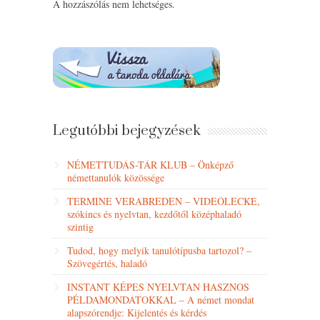
A hozzászólás nem lehetséges.
Legutóbbi bejegyzések
NÉMETTUDÁS-TÁR KLUB – Önképző
némettanulók közössége
TERMINE VERABREDEN – VIDEÓLECKE,
szókincs és nyelvtan, kezdőtől középhaladó
szintig
Tudod, hogy melyik tanulótípusba tartozol? –
Szövegértés, haladó
INSTANT KÉPES NYELVTAN HASZNOS
PÉLDAMONDATOKKAL – A német mondat
alapszórendje: Kijelentés és kérdés