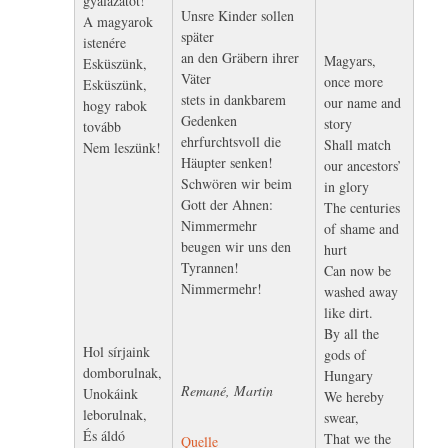
gyalázatot!
Unsre Kinder sollen
A magyarok
später
istenére
an den Gräbern ihrer
Magyars,
Esküszünk,
Väter
once more
Esküszünk,
stets in dankbarem
our name and
hogy rabok
Gedenken
story
tovább
ehrfurchtsvoll die
Shall match
Nem leszünk!
Häupter senken!
our ancestors’
Schwören wir beim
in glory
Gott der Ahnen:
The centuries
Nimmermehr
of shame and
beugen wir uns den
hurt
Tyrannen!
Can now be
Nimmermehr!
washed away
like dirt.
By all the
Hol sírjaink
gods of
domborulnak,
Hungary
Remané, Martin
Unokáink
We hereby
leborulnak,
swear,
És áldó
That we the
Quelle