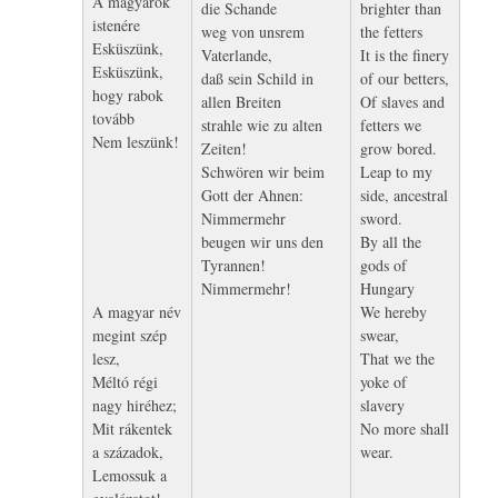
A magyarok
die Schande
brighter than
istenére
weg von unsrem
the fetters
Esküszünk,
Vaterlande,
It is the finery
Esküszünk,
daß sein Schild in
of our betters,
hogy rabok
allen Breiten
Of slaves and
tovább
strahle wie zu alten
fetters we
Nem leszünk!
Zeiten!
grow bored.
Schwören wir beim
Leap to my
Gott der Ahnen:
side, ancestral
Nimmermehr
sword.
beugen wir uns den
By all the
Tyrannen!
gods of
Nimmermehr!
Hungary
A magyar név
We hereby
megint szép
swear,
lesz,
That we the
Méltó régi
yoke of
nagy hiréhez;
slavery
Mit rákentek
No more shall
a századok,
wear.
Lemossuk a