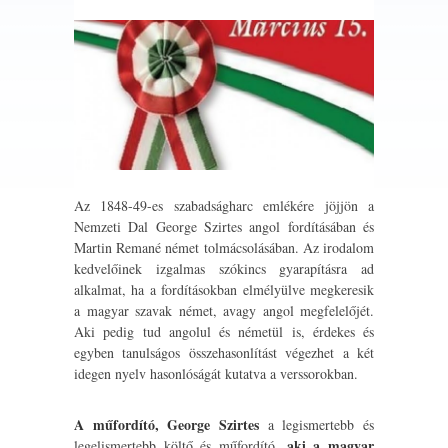
Az 1848-49-es szabadságharc emlékére jöjjön a
Nemzeti Dal George Szirtes angol fordításában és
Martin Remané német tolmácsolásában. Az irodalom
kedvelőinek izgalmas szókincs gyarapításra ad
alkalmat, ha a fordításokban elmélyülve megkeresik
a magyar szavak német, avagy angol megfelelőjét.
Aki pedig tud angolul és németül is, érdekes és
egyben tanulságos összehasonlítást végezhet a két
idegen nyelv hasonlóságát kutatva a verssorokban.
A műfordító, George Szirtes
a legismertebb és
aki a magyar
legelismertebb költő és műfordító,