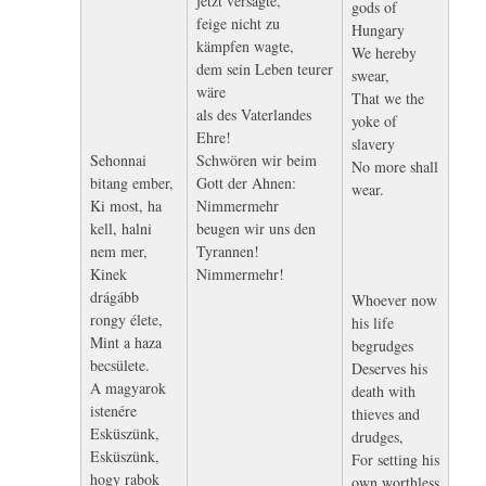
jetzt versagte,
gods of
feige nicht zu
Hungary
kämpfen wagte,
We hereby
dem sein Leben teurer
swear,
wäre
That we the
als des Vaterlandes
yoke of
Ehre!
slavery
Sehonnai
Schwören wir beim
No more shall
bitang ember,
Gott der Ahnen:
wear.
Ki most, ha
Nimmermehr
kell, halni
beugen wir uns den
nem mer,
Tyrannen!
Kinek
Nimmermehr!
drágább
Whoever now
rongy élete,
his life
Mint a haza
begrudges
becsülete.
Deserves his
A magyarok
death with
istenére
thieves and
Esküszünk,
drudges,
Esküszünk,
For setting his
hogy rabok
own worthless