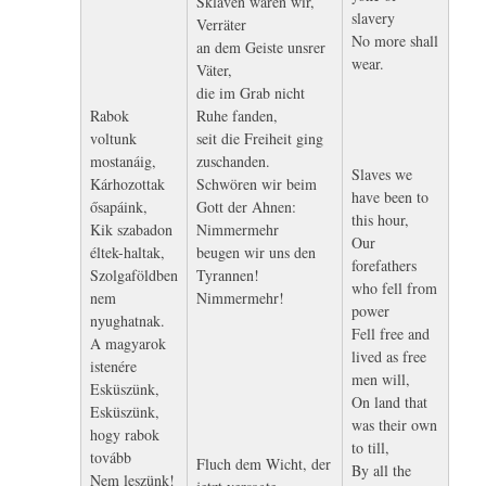
Sklaven waren wir,
slavery
Verräter
No more shall
an dem Geiste unsrer
wear.
Väter,
die im Grab nicht
Rabok
Ruhe fanden,
voltunk
seit die Freiheit ging
mostanáig,
zuschanden.
Slaves we
Kárhozottak
Schwören wir beim
have been to
ősapáink,
Gott der Ahnen:
this hour,
Kik szabadon
Nimmermehr
Our
éltek-haltak,
beugen wir uns den
forefathers
Szolgaföldben
Tyrannen!
who fell from
nem
Nimmermehr!
power
nyughatnak.
Fell free and
A magyarok
lived as free
istenére
men will,
Esküszünk,
On land that
Esküszünk,
was their own
hogy rabok
to till,
tovább
Fluch dem Wicht, der
By all the
Nem leszünk!