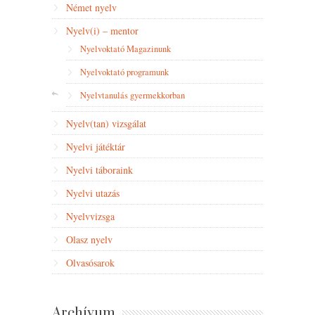
Német nyelv
Nyelv(i) – mentor
Nyelvoktató Magazinunk
Nyelvoktató programunk
Nyelvtanulás gyermekkorban
Nyelv(tan) vizsgálat
Nyelvi játéktár
Nyelvi táboraink
Nyelvi utazás
Nyelvvizsga
Olasz nyelv
Olvasósarok
Archívum