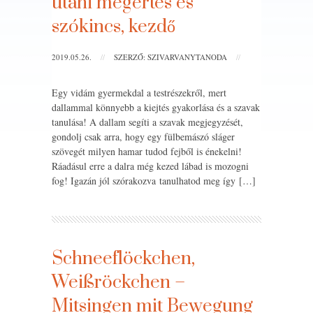
utáni megértés és
szókincs, kezdő
2019.05.26.
//
SZERZŐ: SZIVARVANYTANODA
//
Egy vidám gyermekdal a testrészekről, mert
dallammal könnyebb a kiejtés gyakorlása és a szavak
tanulása! A dallam segíti a szavak megjegyzését,
gondolj csak arra, hogy egy fülbemászó sláger
szövegét milyen hamar tudod fejből is énekelni!
Ráadásul erre a dalra még kezed lábad is mozogni
fog! Igazán jól szórakozva tanulhatod meg így […]
Schneeflöckchen,
Weißröckchen –
Mitsingen mit Bewegung