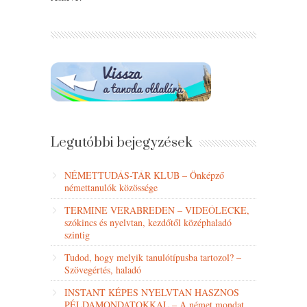
Legutóbbi bejegyzések
NÉMETTUDÁS-TÁR KLUB – Önképző
némettanulók közössége
TERMINE VERABREDEN – VIDEÓLECKE,
szókincs és nyelvtan, kezdőtől középhaladó
szintig
Tudod, hogy melyik tanulótípusba tartozol? –
Szövegértés, haladó
INSTANT KÉPES NYELVTAN HASZNOS
PÉLDAMONDATOKKAL – A német mondat