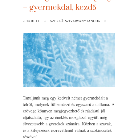
– gyermekdal, kezdő
2018.01.11.
//
SZERZŐ: SZIVARVANYTANODA
//
Tanuljunk meg egy kedvelt német gyermekdalt a
télről, melynek fülbemászó és egyszerű a dallama. A
szövege könnyen megjegyezhető és ráadásul jól
eljátszható, így az éneklés mozgással együtt még
élvezetesebb a gyerekek számára. Közben a szavak,
és a kifejezések észrevétlenül válnak a szókincsetek
részéve!