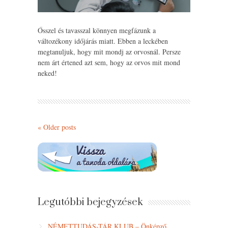
Ősszel és tavasszal könnyen megfázunk a
változékony időjárás miatt. Ebben a leckében
megtanuljuk, hogy mit mondj az orvosnál. Persze
nem árt értened azt sem, hogy az orvos mit mond
neked!
«
Older posts
Legutóbbi bejegyzések
NÉMETTUDÁS-TÁR KLUB – Önképző