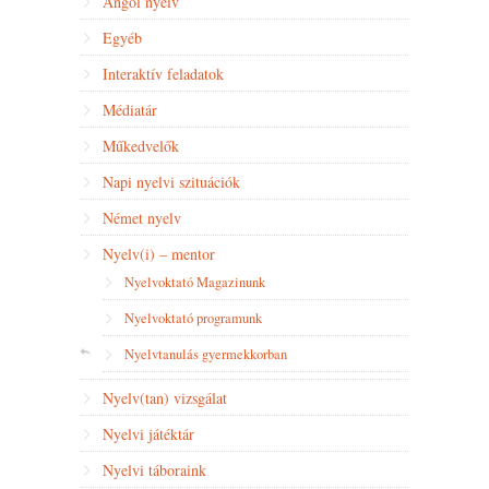
Angol nyelv
Egyéb
Interaktív feladatok
Médiatár
Műkedvelők
Napi nyelvi szituációk
Német nyelv
Nyelv(i) – mentor
Nyelvoktató Magazinunk
Nyelvoktató programunk
Nyelvtanulás gyermekkorban
Nyelv(tan) vizsgálat
Nyelvi játéktár
Nyelvi táboraink