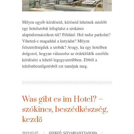
Milyen egyéb kérdéseid, kéréseid lehetnek mielőtt
egy hotelszobát lefoglalsz a szokásos
alapinformációkon túl? Például: Hol tudsz parkolni?
Viheted-e magaddal a kutyádat? Milyen
felszereltségűek a szobák? Avagy, ha egy hotelben
dolgozol, hogyan válaszolsz az érdeklődők ezerféle
kérdésére a lehető legegyszerűbben. Ebből a
telefonbeszélgetésből ezt tanuljuk meg.
Was gibt es im Hotel? –
szókincs, beszédkészség,
kezdő
2019.02.07.
//
SZERZŐ: SZIVARVANYTANODA
//