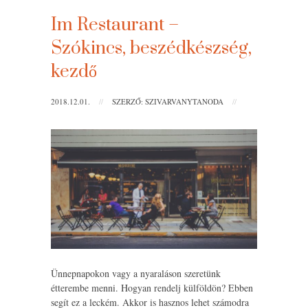
Im Restaurant –
Szókincs, beszédkészség,
kezdő
2018.12.01.
//
SZERZŐ: SZIVARVANYTANODA
//
Ünnepnapokon vagy a nyaraláson szeretünk
étterembe menni. Hogyan rendelj külföldön? Ebben
segít ez a leckém. Akkor is hasznos lehet számodra