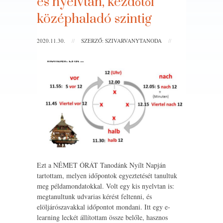
és nyelvtan, kezdőtől
középhaladó szintig
2020.11.30.
//
SZERZŐ: SZIVARVANYTANODA
//
Ezt a NÉMET ÓRÁT Tanodánk Nyílt Napján
tartottam, melyen időpontok egyeztetését tanultuk
meg példamondatokkal. Volt egy kis nyelvtan is:
megtanultunk udvarias kérést feltenni, és
elöljárószavakkal időpontot mondani. Itt egy e-
learning leckét állítottam össze belőle, hasznos