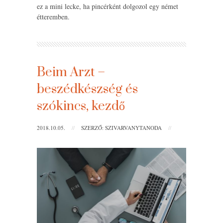
ez a mini lecke, ha pincérként dolgozol egy német
étteremben.
Beim Arzt –
beszédkészség és
szókincs, kezdő
2018.10.05.
//
SZERZŐ: SZIVARVANYTANODA
//