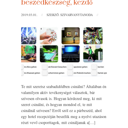
beszédkészség, kezdő
2019.03.01.
//
SZERZŐ: SZIVARVANYTANODA
//
Te mit szeretsz szabadidődben csinálni? Általában én
valamilyen aktív tevékenységet választok, bár
szívesen olvasok is. Hogyan kérdezed meg, ki mit
szeret csinálni, és hogyan mondod el, te mit
csinálnál szívesen? Erről szól ez a párbeszéd, ahol
egy hotel recepcióján beszélik meg a nyelvi utazáson
részt vevő csoporttagok, mit csináljanak a[…]