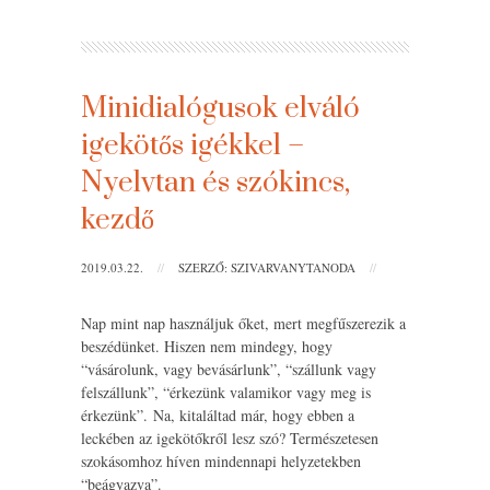
Minidialógusok elváló
igekötős igékkel –
Nyelvtan és szókincs,
kezdő
2019.03.22.
//
SZERZŐ: SZIVARVANYTANODA
//
Nap mint nap használjuk őket, mert megfűszerezik a
beszédünket. Hiszen nem mindegy, hogy
“vásárolunk, vagy bevásárlunk”, “szállunk vagy
felszállunk”, “érkezünk valamikor vagy meg is
érkezünk”. Na, kitaláltad már, hogy ebben a
leckében az igekötőkről lesz szó? Természetesen
szokásomhoz híven mindennapi helyzetekben
“beágyazva”.