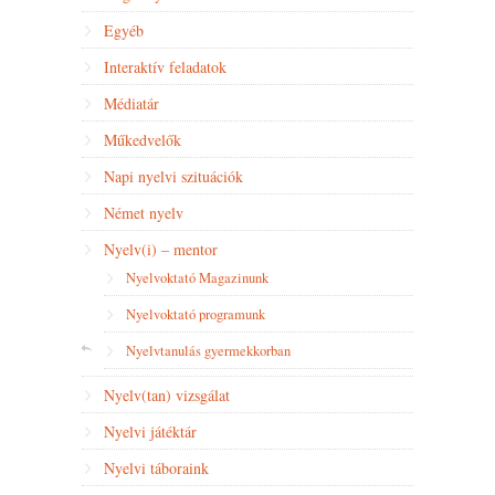
Egyéb
Interaktív feladatok
Médiatár
Műkedvelők
Napi nyelvi szituációk
Német nyelv
Nyelv(i) – mentor
Nyelvoktató Magazinunk
Nyelvoktató programunk
Nyelvtanulás gyermekkorban
Nyelv(tan) vizsgálat
Nyelvi játéktár
Nyelvi táboraink