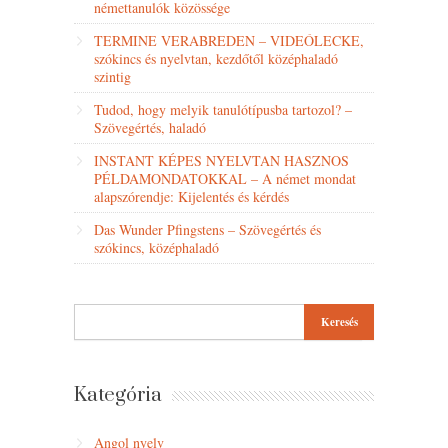
némettanulók közössége
TERMINE VERABREDEN – VIDEÓLECKE,
szókincs és nyelvtan, kezdőtől középhaladó
szintig
Tudod, hogy melyik tanulótípusba tartozol? –
Szövegértés, haladó
INSTANT KÉPES NYELVTAN HASZNOS
PÉLDAMONDATOKKAL – A német mondat
alapszórendje: Kijelentés és kérdés
Das Wunder Pfingstens – Szövegértés és
szókincs, középhaladó
Kategória
Angol nyelv