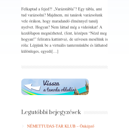
Felkaptad a fejed?! „Varázstábla”? Egy tábla, ami
tud varázsolni? Majdnem, mi tanárok varázsolunk
vele órákon, hogy maradandó élménnyel tanulj
nyelvet. Hogyan? Nem láttad még a videónkat! A
kezdőlapon megnézheted, (fent, középen “Nézd meg
hogyan!” feliratra kattintva), de szívesen mesélünk is
róla: Lépjünk be a virtuális tantermünkbe és láthatod
különleges, egyedi[…]
Legutóbbi bejegyzések
NÉMETTUDÁS-TÁR KLUB – Önképző