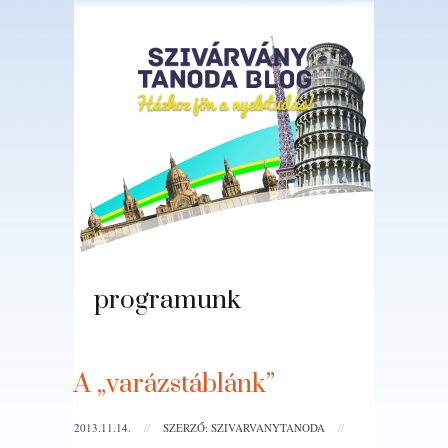
Nyelvoktató
programunk
A „varázstáblánk”
2013.11.14.
//
SZERZŐ: SZIVARVANYTANODA
//