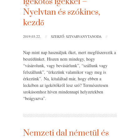
igekötős igékkel –
Nyelvtan és szókincs,
kezdő
2019.03.22.
//
SZERZŐ: SZIVARVANYTANODA
//
Nap mint nap használjuk őket, mert megfűszerezik a
beszédünket. Hiszen nem mindegy, hogy
“vásárolunk, vagy bevásárlunk”, “szállunk vagy
felszállunk”, “érkezünk valamikor vagy meg is
érkezünk”. Na, kitaláltad már, hogy ebben a
leckében az igekötőkről lesz szó? Természetesen
szokásomhoz híven mindennapi helyzetekben
“beágyazva”.
Nemzeti dal németül és