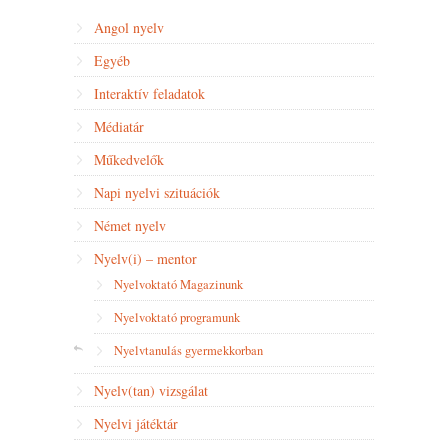
Angol nyelv
Egyéb
Interaktív feladatok
Médiatár
Műkedvelők
Napi nyelvi szituációk
Német nyelv
Nyelv(i) – mentor
Nyelvoktató Magazinunk
Nyelvoktató programunk
Nyelvtanulás gyermekkorban
Nyelv(tan) vizsgálat
Nyelvi játéktár