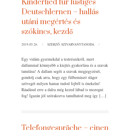
Kinderlied für lustiges
Deutschlernen – hallás
utáni megértés és
szókincs, kezdő
2019.05.26.
//
SZERZŐ: SZIVARVANYTANODA
//
Egy vidám gyermekdal a testrészekről, mert
dallammal könnyebb a kiejtés gyakorlása és a szavak
tanulása! A dallam segíti a szavak megjegyzését,
gondolj csak arra, hogy egy fülbemászó sláger
szövegét milyen hamar tudod fejből is énekelni!
Ráadásul erre a dalra még kezed lábad is mozogni
fog! Igazán jól szórakozva tanulhatod meg így […]
Telefongespräche – einen