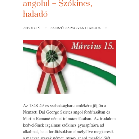
angolul – Szókincs,
haladó
2019.03.15.
//
SZERZŐ: SZIVARVANYTANODA
//
Az 1848-49-es szabadságharc emlékére jöjjön a
Nemzeti Dal George Szirtes angol fordításában és
Martin Remané német tolmácsolásában. Az irodalom
kedvelőinek izgalmas szókincs gyarapításra ad
alkalmat, ha a fordításokban elmélyülve megkeresik
a magyar szavak német, avagy angol megfelelőjét.