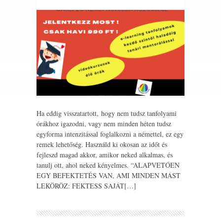
Ha eddig visszatartott, hogy nem tudsz tanfolyami
órákhoz igazodni, vagy nem minden héten tudsz
egyforma intenzitással foglalkozni a némettel, ez egy
remek lehetőség. Használd ki okosan az időt és
fejleszd magad akkor, amikor neked alkalmas, és
tanulj ott, ahol neked kényelmes. “ALAPVETŐEN
EGY BEFEKTETÉS VAN, AMI MINDEN MÁST
LEKÖRÖZ: FEKTESS SAJÁT[…]