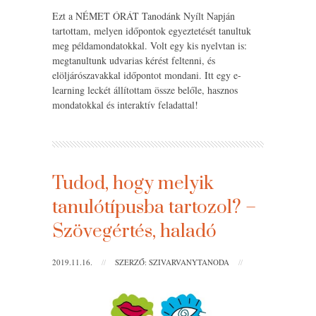
Ezt a NÉMET ÓRÁT Tanodánk Nyílt Napján
tartottam, melyen időpontok egyeztetését tanultuk
meg példamondatokkal. Volt egy kis nyelvtan is:
megtanultunk udvarias kérést feltenni, és
elöljárószavakkal időpontot mondani. Itt egy e-
learning leckét állítottam össze belőle, hasznos
mondatokkal és interaktív feladattal!
Tudod, hogy melyik
tanulótípusba tartozol? –
Szövegértés, haladó
2019.11.16.
//
SZERZŐ: SZIVARVANYTANODA
//