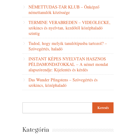
NÉMETTUDÁS-TÁR KLUB – Önképző
némettanulók közössége
TERMINE VERABREDEN – VIDEÓLECKE,
szókincs és nyelvtan, kezdőtől középhaladó
szintig
Tudod, hogy melyik tanulótípusba tartozol? –
Szövegértés, haladó
INSTANT KÉPES NYELVTAN HASZNOS
PÉLDAMONDATOKKAL – A német mondat
alapszórendje: Kijelentés és kérdés
Das Wunder Pfingstens – Szövegértés és
szókincs, középhaladó
Kategória