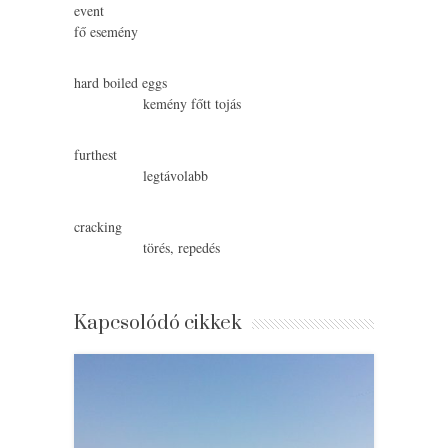
event
fő esemény
hard boiled eggs
kemény főtt tojás
furthest
legtávolabb
cracking
törés, repedés
Kapcsolódó cikkek