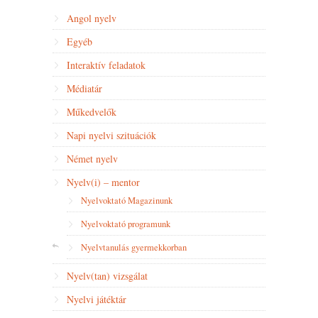
Angol nyelv
Egyéb
Interaktív feladatok
Médiatár
Műkedvelők
Napi nyelvi szituációk
Német nyelv
Nyelv(i) – mentor
Nyelvoktató Magazinunk
Nyelvoktató programunk
Nyelvtanulás gyermekkorban
Nyelv(tan) vizsgálat
Nyelvi játéktár