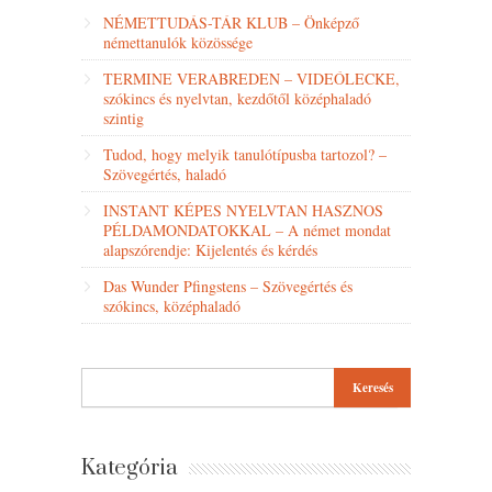
NÉMETTUDÁS-TÁR KLUB – Önképző
némettanulók közössége
TERMINE VERABREDEN – VIDEÓLECKE,
szókincs és nyelvtan, kezdőtől középhaladó
szintig
Tudod, hogy melyik tanulótípusba tartozol? –
Szövegértés, haladó
INSTANT KÉPES NYELVTAN HASZNOS
PÉLDAMONDATOKKAL – A német mondat
alapszórendje: Kijelentés és kérdés
Das Wunder Pfingstens – Szövegértés és
szókincs, középhaladó
Kategória