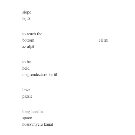
slope
lejtő
to reach the
bottom elérni
az alját
to be
held
megrendezésre kerül
lawn
pázsit
long-handled
spoon
hosszúnyelű kanál