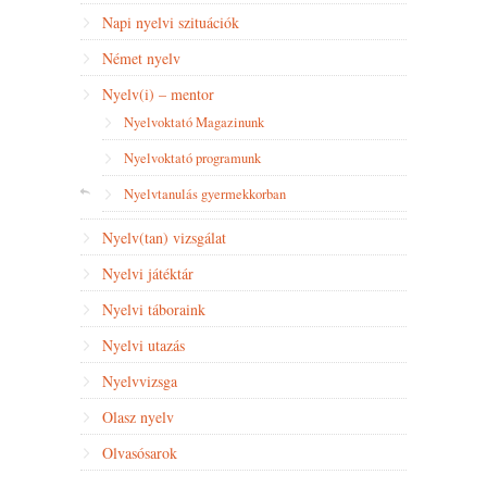
Napi nyelvi szituációk
Német nyelv
Nyelv(i) – mentor
Nyelvoktató Magazinunk
Nyelvoktató programunk
Nyelvtanulás gyermekkorban
Nyelv(tan) vizsgálat
Nyelvi játéktár
Nyelvi táboraink
Nyelvi utazás
Nyelvvizsga
Olasz nyelv
Olvasósarok