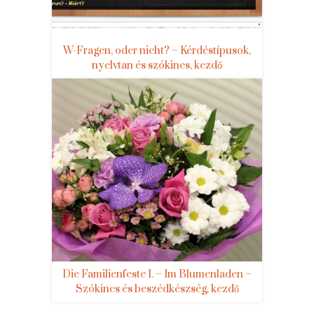
W-Fragen, oder nicht? – Kérdéstípusok,
nyelvtan és szókincs, kezdő
Die Familienfeste I. – Im Blumenladen –
Szókincs és beszédkészség, kezdő