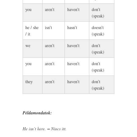
you
aren’t
haven’t
don’t
(speak)
he / she
isn’t
hasn’t
doesn’t
/ it
(speak)
we
aren’t
haven’t
don’t
(speak)
you
aren’t
haven’t
don’t
(speak)
they
aren’t
haven’t
don’t
(speak)
Példamondatok:
He isn’t here. = Nincs itt.