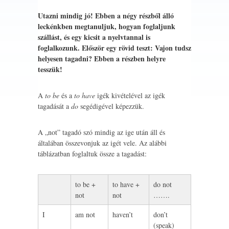
Utazni mindig jó! Ebben a négy részből álló
leckénkben megtanuljuk, hogyan foglaljunk
szállást, és egy kicsit a nyelvtannal is
foglalkozunk. Először egy rövid teszt: Vajon tudsz
helyesen tagadni? Ebben a részben helyre
tesszük!
A
to be
és a
to have
igék kivételével az igék
tagadását a
do
segédigével képezzük.
A „not” tagadó szó mindig az ige után áll és
általában összevonjuk az igét vele. Az alábbi
táblázatban foglaltuk össze a tagadást:
to be +
to have +
do not
not
not
…….
I
am not
haven’t
don’t
(speak)