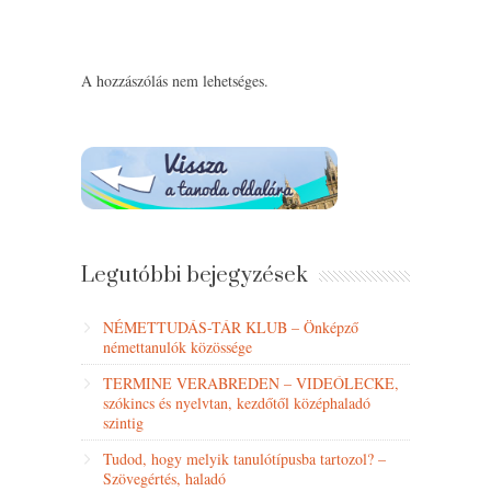
A hozzászólás nem lehetséges.
Legutóbbi bejegyzések
NÉMETTUDÁS-TÁR KLUB – Önképző
némettanulók közössége
TERMINE VERABREDEN – VIDEÓLECKE,
szókincs és nyelvtan, kezdőtől középhaladó
szintig
Tudod, hogy melyik tanulótípusba tartozol? –
Szövegértés, haladó