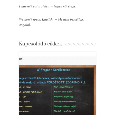
I haven’t got a sister. = Nincs nővérem.
We don’t speak English. = Mi nem beszélünk
angolul.
Kapcsolódó cikkek